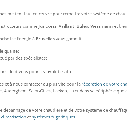
ipes mettent tout en œuvre pour remettre votre système de chauff
onstructeurs comme
Junckers
,
Vaillant
,
Bulex
,
Viessmann
et bien
prise Ice Energie à
Bruxelles
vous garantit :
e qualité ;
ué par des spécialistes ;
tions dont vous pourriez avoir besoin.
ces et à nous contacter au plus vite pour la
réparation de votre ch
e, Auderghem, Saint-Gilles, Laeken, …) et dans sa périphérie que ce
 dépannage de votre chaudière et de votre système de chauffage,
,
climatisation
et
systèmes frigorifiques
.