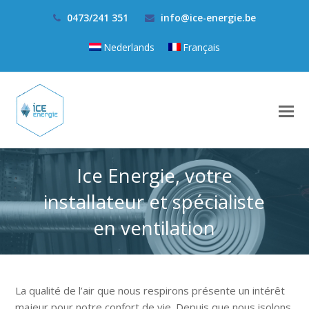
0473/241 351
info@ice-energie.be
Nederlands
Français
Ice Energie, votre
installateur et spécialiste
en ventilation
La qualité de l’air que nous respirons présente un intérêt
majeur pour notre confort de vie. Depuis que nous isolons