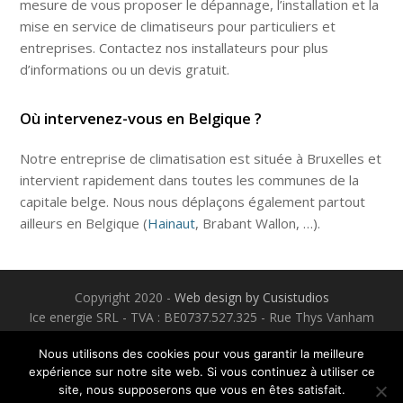
mesure de vous proposer le dépannage, l’installation et la
mise en service de climatiseurs pour particuliers et
entreprises. Contactez nos installateurs pour plus
d’informations ou un devis gratuit.
Où intervenez-vous en Belgique ?
Notre entreprise de climatisation est située à Bruxelles et
intervient rapidement dans toutes les communes de la
capitale belge. Nous nous déplaçons également partout
ailleurs en Belgique (
Hainaut
, Brabant Wallon, …).
Copyright 2020 -
Web design by Cusistudios
Ice energie SRL - TVA : BE0737.527.325 - Rue Thys Vanham
38, 1000 Bruxelles / Dokter roosensstraat 26, 1760 Roosdaal
Nous utilisons des cookies pour vous garantir la meilleure
- Tel : 0473/241 351
expérience sur notre site web. Si vous continuez à utiliser ce
site, nous supposerons que vous en êtes satisfait.