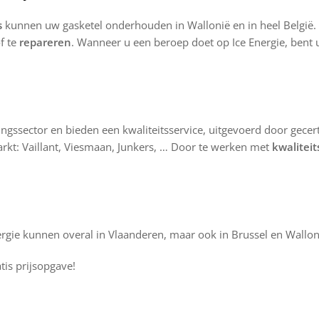
s
kunnen uw gasketel onderhouden in Wallonië en in heel België.
f te
repareren
. Wanneer u een beroep doet op Ice Energie, bent
rmingssector en bieden een kwaliteitsservice, uitgevoerd door gec
kt: Vaillant, Viesmaan, Junkers, … Door te werken met
kwalitei
ergie kunnen overal in Vlaanderen, maar ook in Brussel en Wallo
is prijsopgave!