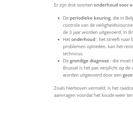
Er zijn drie soorten
onderhoud voor e
De
periodieke keuring
, die in Be
controle van de veiligheidsvoorzi
de 3 jaar worden uitgevoerd. In B
Het
onderhoud
: het streeft naar
problemen optreden, kan het rend
technicus.
De
grondige diagnose
: die moet t
Brussel is het pas verplicht op de
worden uitgevoerd door een
gece
Zoals hierboven vermeld, is het raad
aanvragen voordat het koude weer te