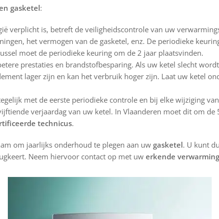
en gasketel
:
lgië verplicht is, betreft de veiligheidscontrole van uw verwarming
eningen, het vermogen van de gasketel, enz. De periodieke keuri
russel moet de periodieke keuring om de 2 jaar plaatsvinden.
 betere prestaties en brandstofbesparing. Als uw ketel slecht wor
ement lager zijn en kan het verbruik hoger zijn. Laat uw ketel 
egelijk met de eerste periodieke controle en bij elke wijziging va
 vijftiende verjaardag van uw ketel. In Vlaanderen moet dit om d
rtificeerde technicus
.
zaam om jaarlijks onderhoud te plegen aan uw
gasketel
. U kunt d
rugkeert. Neem hiervoor contact op met uw
erkende verwarmin