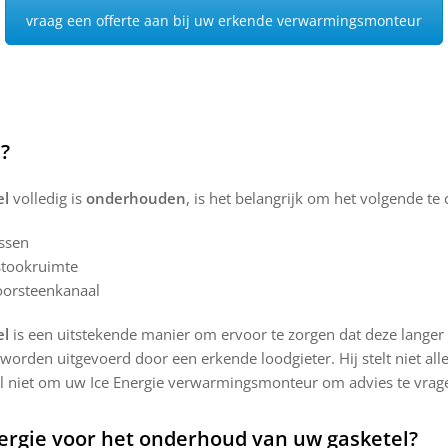
vraag een offerte aan bij uw erkende verwarmingsmonteur
?
el
volledig is
onderhouden
, is het belangrijk om het volgende te 
ssen
 stookruimte
hoorsteenkanaal
el
is een uitstekende manier om ervoor te zorgen dat deze langer
orden uitgevoerd door een erkende loodgieter. Hij stelt niet al
l niet om uw Ice Energie verwarmingsmonteur om advies te vrag
ergie voor het onderhoud van uw gasketel?